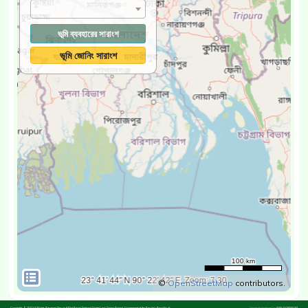
ভূমি ব্যবহারের সারাংশ
ভূমি জোনিং সারাংশ
©
OpenStreetMap
contributors.
Copyrights © 2023 All Rights Reserved Mauza & Plot Based National Digital Land Zoning Project, Government of the People's Republic of
Design & developed by
IWM-SYNESIS (JV)