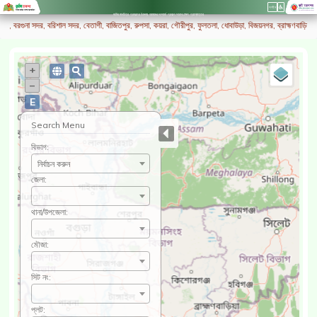
লগইন
জমির মানচিত্র
প্রকল্পের উদ্দেশ্য
আমাদের সম্পর্কে
প্রকল্প সারসংক্ষেপ
প্রশ্নোত্তর
াঁও, বরগুনা সদর, বরিশাল সদর, বেতাগী, বাজিতপুর, রুপসা, কয়রা, গৌরীপুর, ফুলতলা, ধোবাউড়া, বিজয়নগর, ব্রাহ্মণবাড়িয়া সদর,
+
–
E
Search Menu
বিভাগ:
নির্বাচন করুন
জেলা:
থানা/উপজেলা:
মৌজা:
সিট নং:
প্লট: